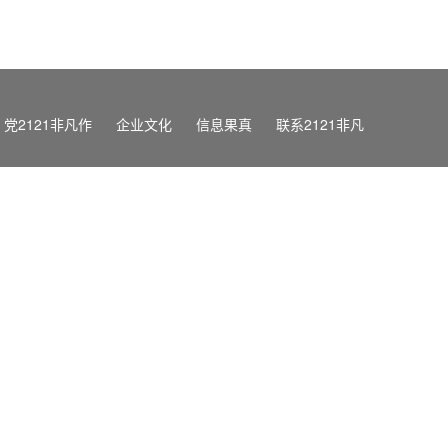
党2121非凡作
企业文化
信息果真
联系2121非凡
闻
党的建设
企业理念
基本信息
群团事情
员工风范
治理框架
二十大专栏
向导任职